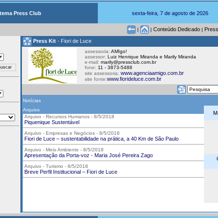
tema Press Club
sexta-feira, 7 de agosto de 2026
Conteúdo Dedicado
Press
|
|
|
Press Kit
- Fiori de Luce
assessoria:
AMIgo!
assessor:
Luiz Henrique Miranda e Marily Miranda
e-mail:
marily@pressclub.com.br
fone:
11 - 3873-5488
www.agenciaamigo.com.br
site assessoria:
www.fiorideluce.com.br
site fonte:
Notícias
Arquivo
M
Arquivo - Recursos Humanos - 8/5/2018
Piquenique Sustentável
Arquivo - Empresas e Negócios - 8/5/2018
Fiori de Luce – sustentabilidade na prática, a 40 Km de São Paulo
Arquivo - Meio Ambiente - 8/5/2018
Apresentação da Porta-voz - Maria José Pereira Zago
Arquivo - Turismo - 8/5/2018
Breve Perfil Institucional – Fiori de Luce