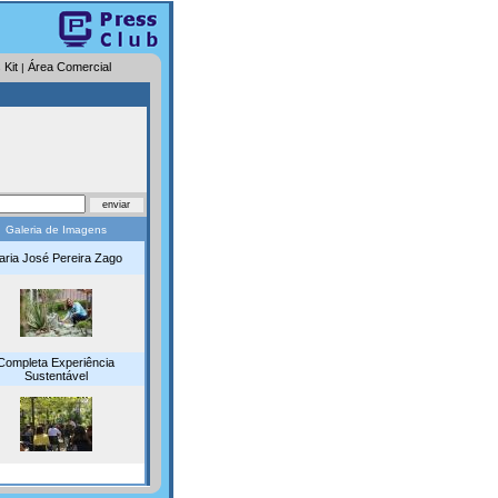
 Kit
Área Comercial
|
Galeria de Imagens
aria José Pereira Zago
Completa Experiência
Sustentável