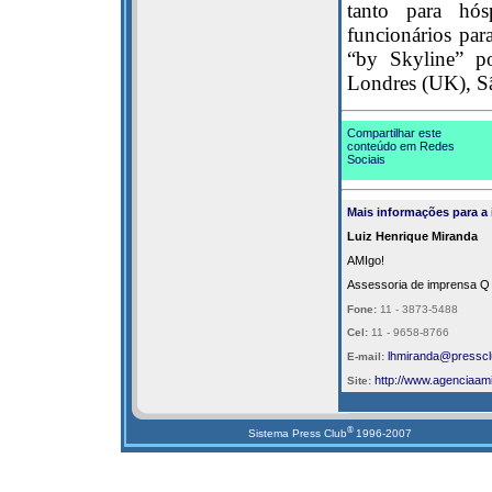
tanto para hós
funcionários pa
“by Skyline” po
Londres (UK), S
Compartilhar este
conteúdo em Redes
Sociais
Mais informações para a
Luiz Henrique Miranda
AMIgo!
Assessoria de imprensa Q 
Fone:
11 - 3873-5488
Cel:
11 - 9658-8766
lhmiranda@presscl
E-mail:
http://
www.agenciaami
Site:
®
Sistema Press Club
1996-2007