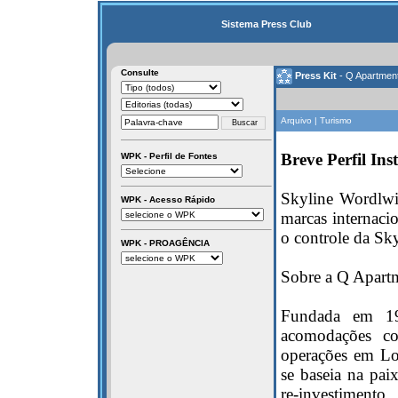
Sistema Press Club
Consulte
Press Kit
- Q Apartment
Arquivo | Turismo
Breve Perfil Ins
WPK - Perfil de Fontes
Skyline Wordlwi
WPK - Acesso Rápido
marcas internaci
o controle da Sky
WPK - PROAGÊNCIA
Sobre a Q Apart
Fundada em 19
acomodações co
operações em Lo
se baseia na pai
re-investimento,