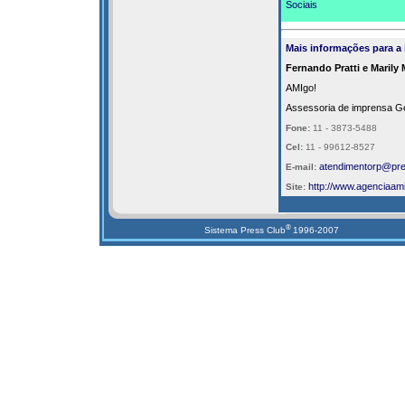
Sociais
Mais informações para a
Fernando Pratti e Marily
AMIgo!
Assessoria de imprensa Ge
Fone:
11 - 3873-5488
Cel:
11 - 99612-8527
atendimentorp@pre
E-mail:
http://
www.agenciaami
Site:
®
Sistema Press Club
1996-2007