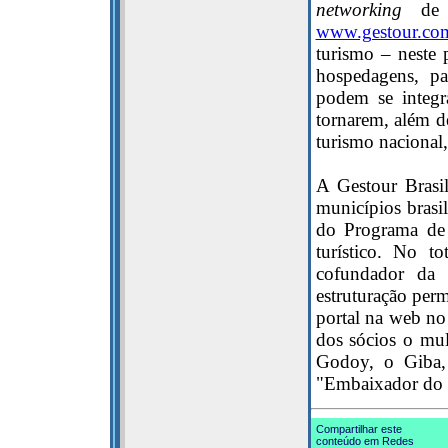
networking
de n
www.gestour.com
turismo – neste
hospedagens, pas
podem se integra
tornarem, além d
turismo nacional
A Gestour Brasi
municípios brasil
do Programa de 
turístico. No t
cofundador da 
estruturação perm
portal na web n
dos sócios o mul
Godoy, o Giba,
"Embaixador do T
Compartilhar este
conteúdo em Redes