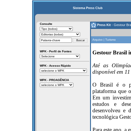
Sistema Press Club
Consulte
Press Kit
- Gestour Bra
Arquivo | Turismo
Gestour Brasil 
WPK - Perfil de Fontes
Até as Olimpía
WPK - Acesso Rápido
disponível em 1
WPK - PROAGÊNCIA
O Brasil é o p
plataforma que or
Em um investim
estudos e des
desenvolveu e d
tecnológica Gest
Para este ano, a 