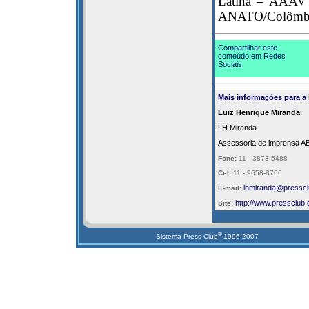
Latina – AAAVY
ANATO/Colômbia
Compartilhar este
conteúdo em Redes
Sociais
Mais informações para a
Luiz Henrique Miranda
LH Miranda
Assessoria de imprensa A
Fone:
11 - 3873-5488
Cel:
11 - 9658-8766
lhmiranda@presscl
E-mail:
http://
www.pressclub.
Site:
®
Sistema Press Club
1996-2007