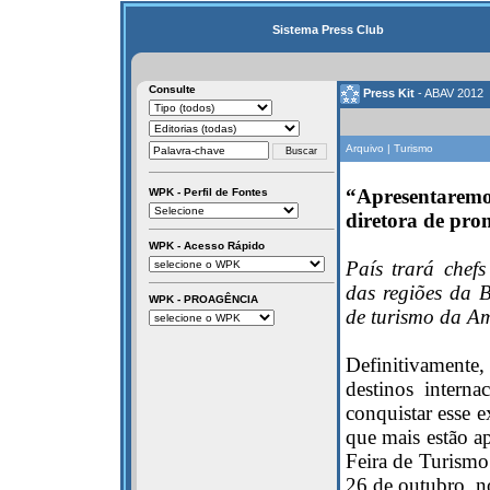
Sistema Press Club
Consulte
Press Kit
- ABAV 2012
Arquivo | Turismo
“Apresentare
WPK - Perfil de Fontes
diretora de pro
WPK - Acesso Rápido
País trará chef
das regiões da B
WPK - PROAGÊNCIA
de turismo da Am
Definitivamente,
destinos interna
conquistar esse 
que mais estão a
Feira de Turismo 
26 de outubro, n