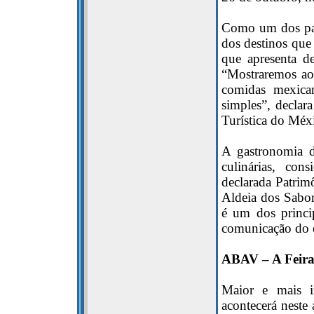
Como um dos patr
dos destinos que 
que apresenta de
“Mostraremos aos
comidas mexican
simples”, decla
Turística do Méxi
A gastronomia d
culinárias, co
declarada Patri
Aldeia dos Sabor
é um dos princip
comunicação do ev
ABAV – A Feira
Maior e mais i
acontecerá neste