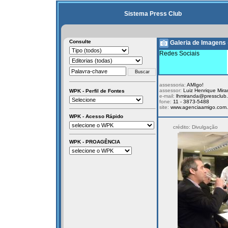
Sistema Press Club
Consulte
Galeria de Imagens
Redes Sociais
assessoria:
AMIgo!
assessor:
Luiz Henrique Mira
WPK - Perfil de Fontes
e-mail:
lhmiranda@pressclub.
fone:
11 - 3873-5488
site:
www.agenciaamigo.com.
WPK - Acesso Rápido
crédito: Divulgação
WPK - PROAGÊNCIA